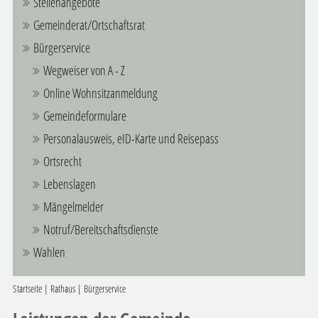
Stellenangebote
Gemeinderat/Ortschaftsrat
Bürgerservice
Wegweiser von A - Z
Online Wohnsitzanmeldung
Gemeindeformulare
Personalausweis, eID-Karte und Reisepass
Ortsrecht
Lebenslagen
Mängelmelder
Notruf/Bereitschaftsdienste
Wahlen
Startseite
|
Rathaus
|
Bürgerservice