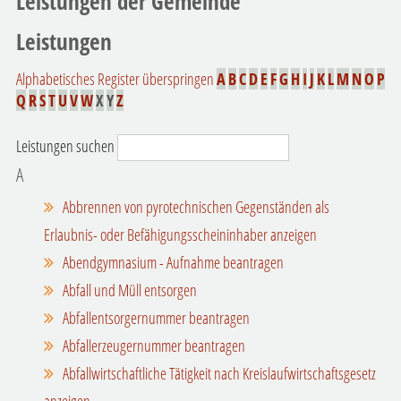
Leistungen der Gemeinde
Leistungen
Alphabetisches Register überspringen
A
B
C
D
E
F
G
H
I
J
K
L
M
N
O
P
Q
R
S
T
U
V
W
X
Y
Z
Leistungen suchen
A
Abbrennen von pyrotechnischen Gegenständen als
Erlaubnis- oder Befähigungsscheininhaber anzeigen
Abendgymnasium - Aufnahme beantragen
Abfall und Müll entsorgen
Abfallentsorgernummer beantragen
Abfallerzeugernummer beantragen
Abfallwirtschaftliche Tätigkeit nach Kreislaufwirtschaftsgesetz
anzeigen