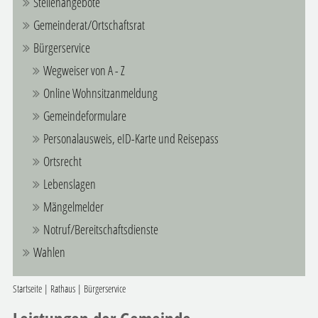
Stellenangebote
Gemeinderat/Ortschaftsrat
Bürgerservice
Wegweiser von A - Z
Online Wohnsitzanmeldung
Gemeindeformulare
Personalausweis, eID-Karte und Reisepass
Ortsrecht
Lebenslagen
Mängelmelder
Notruf/Bereitschaftsdienste
Wahlen
Startseite
|
Rathaus
|
Bürgerservice