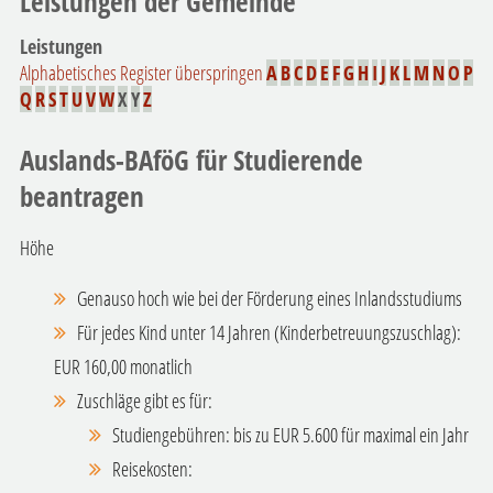
Leistungen der Gemeinde
Leistungen
Alphabetisches Register überspringen
A
B
C
D
E
F
G
H
I
J
K
L
M
N
O
P
Q
R
S
T
U
V
W
X
Y
Z
Auslands-BAföG für Studierende
beantragen
Höhe
Genauso hoch wie bei der Förderung eines Inlandsstudiums
Für jedes Kind unter 14 Jahren (Kinderbetreuungszuschlag):
EUR 160,00 monatlich
Zuschläge gibt es für:
Studiengebühren
: bis zu EUR
5.600 für maximal ein Jahr
Reisekosten
: