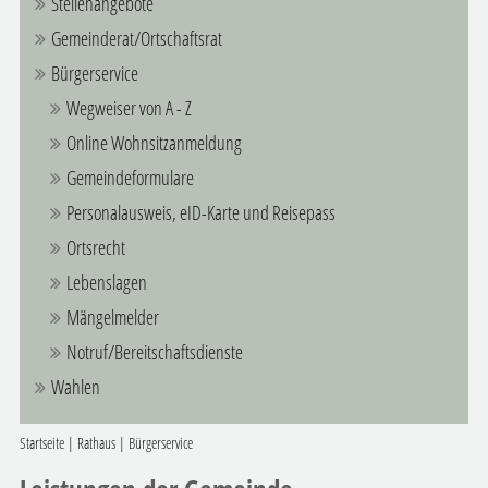
Stellenangebote
Gemeinderat/Ortschaftsrat
Bürgerservice
Wegweiser von A - Z
Online Wohnsitzanmeldung
Gemeindeformulare
Personalausweis, eID-Karte und Reisepass
Ortsrecht
Lebenslagen
Mängelmelder
Notruf/Bereitschaftsdienste
Wahlen
Startseite
|
Rathaus
|
Bürgerservice