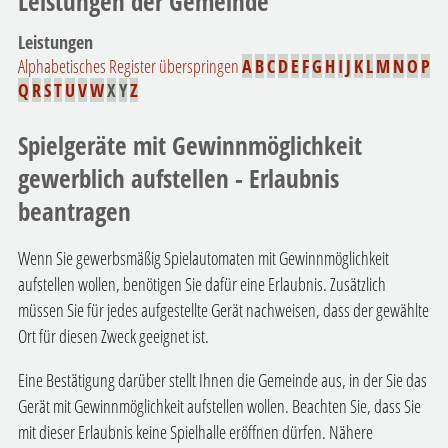
Leistungen der Gemeinde
Leistungen
Alphabetisches Register überspringen
A
B
C
D
E
F
G
H
I
J
K
L
M
N
O
P
Q
R
S
T
U
V
W
X
Y
Z
Spielgeräte mit Gewinnmöglichkeit
gewerblich aufstellen - Erlaubnis
beantragen
Wenn Sie gewerbsmäßig Spielautomaten mit Gewinnmöglichkeit
aufstellen wollen, benötigen Sie dafür eine Erlaubnis. Zusätzlich
müssen Sie für jedes aufgestellte Gerät nachweisen, dass der gewählte
Ort für diesen Zweck geeignet ist.
Eine Bestätigung darüber stellt Ihnen die Gemeinde aus, in der Sie das
Gerät mit Gewinnmöglichkeit aufstellen wollen. Beachten Sie, dass Sie
mit dieser Erlaubnis keine Spielhalle eröffnen dürfen. Nähere