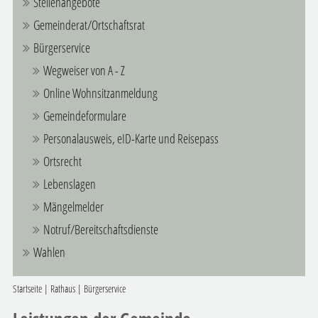
Stellenangebote
Gemeinderat/Ortschaftsrat
Bürgerservice
Wegweiser von A - Z
Online Wohnsitzanmeldung
Gemeindeformulare
Personalausweis, eID-Karte und Reisepass
Ortsrecht
Lebenslagen
Mängelmelder
Notruf/Bereitschaftsdienste
Wahlen
Startseite
|
Rathaus
|
Bürgerservice