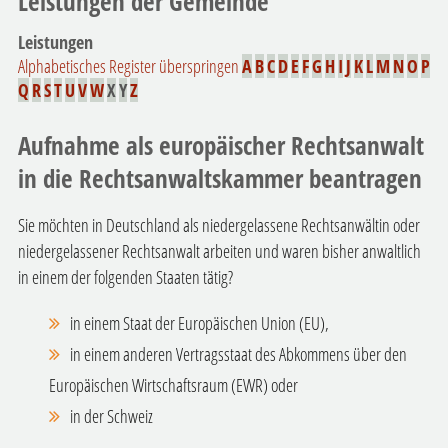
Leistungen der Gemeinde
Leistungen
Alphabetisches Register überspringen
A
B
C
D
E
F
G
H
I
J
K
L
M
N
O
P
Q
R
S
T
U
V
W
X
Y
Z
Aufnahme als europäischer Rechtsanwalt
in die Rechtsanwaltskammer beantragen
Sie möchten in Deutschland als niedergelassene Rechtsanwältin oder
niedergelassener Rechtsanwalt arbeiten und waren bisher anwaltlich
in einem der folgenden Staaten tätig?
in einem Staat der Europäischen Union (EU),
in einem anderen Vertragsstaat des Abkommens über den
Europäischen Wirtschaftsraum (EWR) oder
in der Schweiz