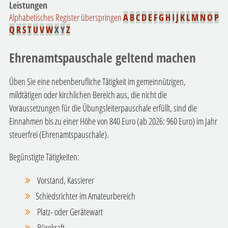
Leistungen
Alphabetisches Register überspringen
A
B
C
D
E
F
G
H
I
J
K
L
M
N
O
P
Q
R
S
T
U
V
W
X
Y
Z
Ehrenamtspauschale geltend machen
Üben Sie eine nebenberufliche Tätigkeit im gemeinnützigen,
mildtätigen oder kirchlichen Bereich aus, die nicht die
Voraussetzungen für die Übungsleiterpauschale erfüllt, sind die
Einnahmen bis zu einer Höhe von 840 Euro (ab 2026: 960 Euro) im Jahr
steuerfrei (Ehrenamtspauschale).
Begünstigte Tätigkeiten:
Vorstand, Kassierer
Schiedsrichter im Amateurbereich
Platz- oder Gerätewart
Bürokraft