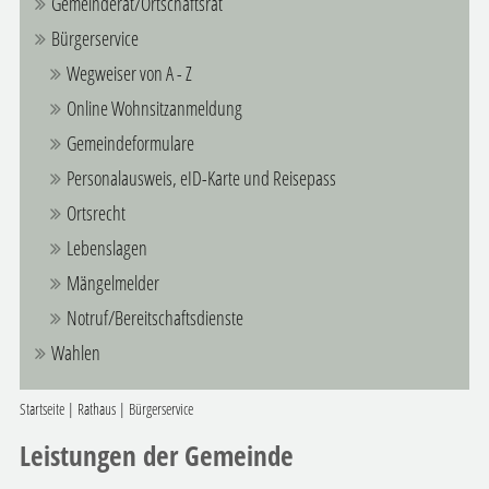
Gemeinderat/Ortschaftsrat
Bürgerservice
Wegweiser von A - Z
Online Wohnsitzanmeldung
Gemeindeformulare
Personalausweis, eID-Karte und Reisepass
Ortsrecht
Lebenslagen
Mängelmelder
Notruf/Bereitschaftsdienste
Wahlen
Startseite
|
Rathaus
|
Bürgerservice
Leistungen der Gemeinde