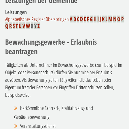
Leistungen der Gemeinde
Leistungen
Alphabetisches Register überspringen
A
B
C
D
E
F
G
H
I
J
K
L
M
N
O
P
Q
R
S
T
U
V
W
X
Y
Z
Bewachungsgewerbe - Erlaubnis
beantragen
Tätigkeiten als Unternehmer im Bewachungsgewerbe (zum Beispiel im
Objekt- oder Personenschutz) dürfen Sie nur mit einer Erlaubnis
ausüben. Als Bewachung gelten Tätigkeiten, die das Leben oder
Eigentum fremder Personen vor Eingriffen Dritter schützen sollen,
beispielsweise:
herkömmliche Fahrrad-, Kraftfahrzeug- und
Gebäudebewachung
Veranstaltungsdienst