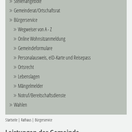
Stellenangebote
Gemeinderat/Ortschaftsrat
Bürgerservice
Wegweiser von A - Z
Online Wohnsitzanmeldung
Gemeindeformulare
Personalausweis, eID-Karte und Reisepass
Ortsrecht
Lebenslagen
Mängelmelder
Notruf/Bereitschaftsdienste
Wahlen
Startseite
|
Rathaus
|
Bürgerservice