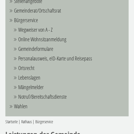
Stellenangebote
Gemeinderat/Ortschaftsrat
Bürgerservice
Wegweiser von A - Z
Online Wohnsitzanmeldung
Gemeindeformulare
Personalausweis, eID-Karte und Reisepass
Ortsrecht
Lebenslagen
Mängelmelder
Notruf/Bereitschaftsdienste
Wahlen
Startseite
|
Rathaus
|
Bürgerservice