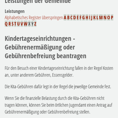
Leistungen der Gemeinde
Leistungen
Alphabetisches Register überspringen
A
B
C
D
E
F
G
H
I
J
K
L
M
N
O
P
Q
R
S
T
U
V
W
X
Y
Z
Kindertageseinrichtungen -
Gebührenermäßigung oder
Gebührenbefreiung beantragen
Für den Besuch einer Kindertageseinrichtung fallen in der Regel Kosten
an, unter anderem Gebühren, Essensgelder.
Die Kita-Gebühren dafür legt in der Regel die jeweilige Gemeinde fest.
Wenn Sie die finanzielle Belastung durch die Kita-Gebühren nicht
tragen können, können Sie beim örtlichen Jugendamt einen Antrag auf
Gebührenermäßigung oder Gebührenbefreiung stellen.