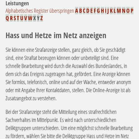
Leistungen
Alphabetisches Register überspringen
A
B
C
D
E
F
G
H
I
J
K
L
M
N
O
P
Q
R
S
T
U
V
W
X
Y
Z
Hass und Hetze im Netz anzeigen
Sie können eine Strafanzeige stellen, ganz gleich, ob Sie geschädigt
sind, eine Straftat bezeugen können oder unbeteiligt sind. Eine
schnelle Bearbeitung wird durch die Auswahl des Bundeslandes, in
dem sich das Ereignis zugetragen hat, gefördert. Eine Anzeige können
Sie formlos, telefonisch, online und auf der Wache, entweder anonym
oder mit Angabe Ihrer Kontaktdaten, stellen. Die Online-Anzeige ist als
Zusatzangebot zu verstehen.
Bei der Strafanzeige steht die Mitteilung eines strafrechtlichen
Sachverhaltes im Mittelpunkt. Es wird nach unterschiedlichen
Deliktgruppen unterschieden. Um eine möglichst schnelle Bearbeitung
zu fördern, wählen Sie bitte die Deliktgruppe Hass und Hetze im Netz