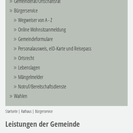
Gemeinderat/Ortschaftsrat
Bürgerservice
Wegweiser von A - Z
Online Wohnsitzanmeldung
Gemeindeformulare
Personalausweis, eID-Karte und Reisepass
Ortsrecht
Lebenslagen
Mängelmelder
Notruf/Bereitschaftsdienste
Wahlen
Startseite
|
Rathaus
|
Bürgerservice
Leistungen der Gemeinde