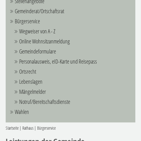
Stellenangebote
Gemeinderat/Ortschaftsrat
Bürgerservice
Wegweiser von A - Z
Online Wohnsitzanmeldung
Gemeindeformulare
Personalausweis, eID-Karte und Reisepass
Ortsrecht
Lebenslagen
Mängelmelder
Notruf/Bereitschaftsdienste
Wahlen
Startseite
|
Rathaus
|
Bürgerservice