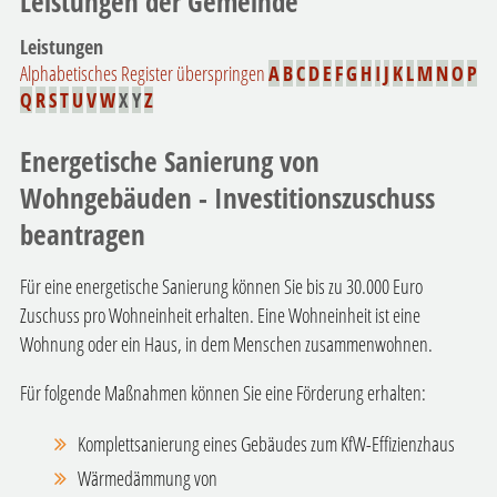
Leistungen der Gemeinde
Leistungen
Alphabetisches Register überspringen
A
B
C
D
E
F
G
H
I
J
K
L
M
N
O
P
Q
R
S
T
U
V
W
X
Y
Z
Energetische Sanierung von
Wohngebäuden - Investitionszuschuss
beantragen
Für eine energetische Sanierung können Sie bis zu 30.000 Euro
Zuschuss pro Wohneinheit erhalten. Eine Wohneinheit ist eine
Wohnung oder ein Haus, in dem Menschen zusammenwohnen.
Für folgende Maßnahmen können Sie eine Förderung erhalten:
Komplettsanierung eines Gebäudes zum KfW-Effizienzhaus
Wärmedämmung von