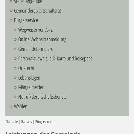
Stellenangebote
Gemeinderat/Ortschaftsrat
Bürgerservice
Wegweiser von A - Z
Online Wohnsitzanmeldung
Gemeindeformulare
Personalausweis, eID-Karte und Reisepass
Ortsrecht
Lebenslagen
Mängelmelder
Notruf/Bereitschaftsdienste
Wahlen
Startseite
|
Rathaus
|
Bürgerservice