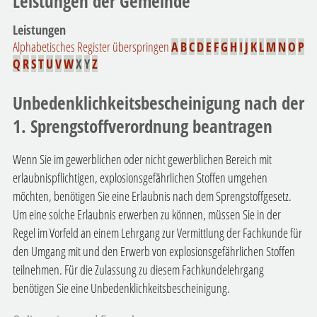
Leistungen der Gemeinde
Leistungen
Alphabetisches Register überspringen
A
B
C
D
E
F
G
H
I
J
K
L
M
N
O
P
Q
R
S
T
U
V
W
X
Y
Z
Unbedenklichkeitsbescheinigung nach der
1. Sprengstoffverordnung beantragen
Wenn Sie im gewerblichen oder nicht gewerblichen Bereich mit
erlaubnispflichtigen, explosionsgefährlichen Stoffen umgehen
möchten, benötigen Sie eine Erlaubnis nach dem Sprengstoffgesetz.
Um eine solche Erlaubnis erwerben zu können, müssen Sie in der
Regel im Vorfeld an einem Lehrgang zur Vermittlung der Fachkunde für
den Umgang mit und den Erwerb von explosionsgefährlichen Stoffen
teilnehmen. Für die Zulassung zu diesem Fachkundelehrgang
benötigen Sie eine Unbedenklichkeitsbescheinigung.