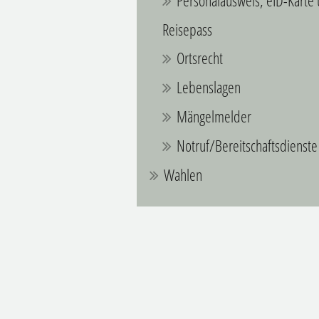
Personalausweis, eID-Karte
Reisepass
Ortsrecht
Lebenslagen
Mängelmelder
Notruf/Bereitschaftsdienste
Wahlen