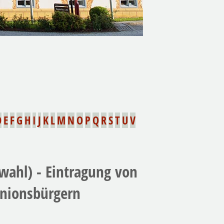
D
E
F
G
H
I
J
K
L
M
N
O
P
Q
R
S
T
U
V
wahl) - Eintragung von
Unionsbürgern