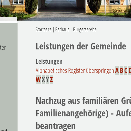
Startseite
|
Rathaus
|
Bürgerservice
Leistungen der Gemeinde
ter
Leistungen
Alphabetisches Register überspringen
A
B
C
W
X
Y
Z
Nachzug aus familiären Gr
Familienangehörige) - Auf
beantragen