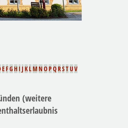
D
E
F
G
H
I
J
K
L
M
N
O
P
Q
R
S
T
U
V
ünden (weitere
enthaltserlaubnis