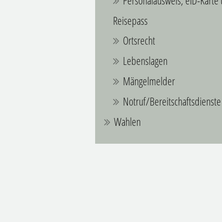
Personalausweis, eID-Karte
Reisepass
Ortsrecht
Lebenslagen
Mängelmelder
Notruf/Bereitschaftsdienste
Wahlen