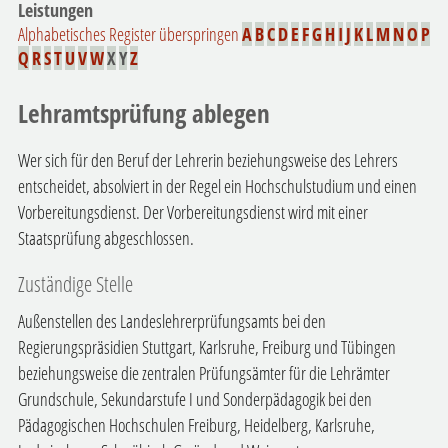
Leistungen
Alphabetisches Register überspringen
A
B
C
D
E
F
G
H
I
J
K
L
M
N
O
P
Q
R
S
T
U
V
W
X
Y
Z
Lehramtsprüfung ablegen
Wer sich für den Beruf der Lehrerin beziehungsweise des Lehrers
entscheidet, absolviert in der Regel ein Hochschulstudium und einen
Vorbereitungsdienst. Der Vorbereitungsdienst wird mit einer
Staatsprüfung abgeschlossen.
Zuständige Stelle
Außenstellen des Landeslehrerprüfungsamts bei den
Regierungspräsidien Stuttgart, Karlsruhe, Freiburg und Tübingen
beziehungsweise die zentralen Prüfungsämter für die Lehrämter
Grundschule, Sekundarstufe I und Sonderpädagogik bei den
Pädagogischen Hochschulen Freiburg, Heidelberg, Karlsruhe,