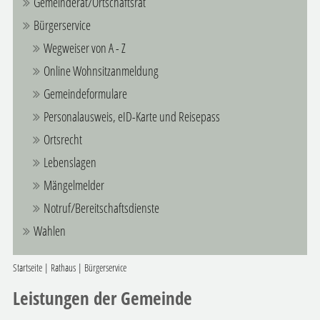
Gemeinderat/Ortschaftsrat
Bürgerservice
Wegweiser von A - Z
Online Wohnsitzanmeldung
Gemeindeformulare
Personalausweis, eID-Karte und Reisepass
Ortsrecht
Lebenslagen
Mängelmelder
Notruf/Bereitschaftsdienste
Wahlen
Startseite
|
Rathaus
|
Bürgerservice
Leistungen der Gemeinde