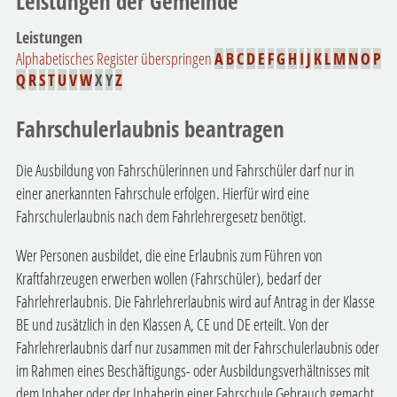
Leistungen der Gemeinde
Leistungen
Alphabetisches Register überspringen
A
B
C
D
E
F
G
H
I
J
K
L
M
N
O
P
Q
R
S
T
U
V
W
X
Y
Z
Fahrschulerlaubnis beantragen
Die Ausbildung von Fahrschülerinnen und Fahrschüler darf nur in
einer anerkannten Fahrschule erfolgen. Hierfür wird eine
Fahrschulerlaubnis nach dem Fahrlehrergesetz benötigt.
Wer Personen ausbildet, die eine Erlaubnis zum Führen von
Kraftfahrzeugen erwerben wollen (Fahrschüler), bedarf der
Fahrlehrerlaubnis. Die Fahrlehrerlaubnis wird auf Antrag in der Klasse
BE und zusätzlich in den Klassen A, CE und DE erteilt. Von der
Fahrlehrerlaubnis darf nur zusammen mit der Fahrschulerlaubnis oder
im Rahmen eines Beschäftigungs- oder Ausbildungsverhältnisses mit
dem Inhaber oder der Inhaberin einer Fahrschule Gebrauch gemacht