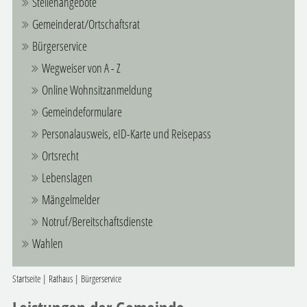
Stellenangebote
Gemeinderat/Ortschaftsrat
Bürgerservice
Wegweiser von A - Z
Online Wohnsitzanmeldung
Gemeindeformulare
Personalausweis, eID-Karte und Reisepass
Ortsrecht
Lebenslagen
Mängelmelder
Notruf/Bereitschaftsdienste
Wahlen
Startseite
|
Rathaus
|
Bürgerservice