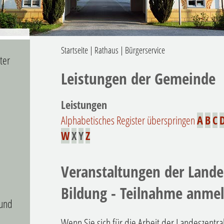
Startseite
|
Rathaus
|
Bürgerservice
ter
Leistungen der Gemeinde
Leistungen
Alphabetisches Register überspringen
A
B
C
W
X
Y
Z
Veranstaltungen der Landes
Bildung - Teilnahme anme
 und
Wenn Sie sich für die Arbeit der Landeszentral