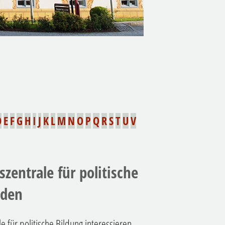
D
E
F
G
H
I
J
K
L
M
N
O
P
Q
R
S
T
U
V
zentrale für politische
lden
e für politische Bildung interessieren,