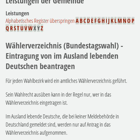
Leistungen der Gemeinde
Leistungen
Alphabetisches Register überspringen
A
B
C
D
E
F
G
H
I
J
K
L
M
N
O
P
Q
R
S
T
U
V
W
X
Y
Z
Wählerverzeichnis (Bundestagswahl) -
Eintragung von im Ausland lebenden
Deutschen beantragen
Für jeden Wahlbezirk wird ein amtliches Wählerverzeichnis geführt.
Sein Wahlrecht ausüben kann in der Regel nur, wer in das
Wählerverzeichnis eingetragen ist.
Im Ausland lebende Deutsche, die bei keiner Meldebehörde in
Deutschland gemeldet sind, werden nur auf Antrag in das
Wählerverzeichnis aufgenommen.