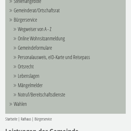
Stellenangebote
Gemeinderat/Ortschaftsrat
Bürgerservice
Wegweiser von A - Z
Online Wohnsitzanmeldung
Gemeindeformulare
Personalausweis, eID-Karte und Reisepass
Ortsrecht
Lebenslagen
Mängelmelder
Notruf/Bereitschaftsdienste
Wahlen
Startseite
|
Rathaus
|
Bürgerservice