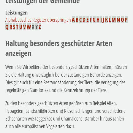
Leistungen der Gemeinde
Leistungen
Alphabetisches Register überspringen
A
B
C
D
E
F
G
H
I
J
K
L
M
N
O
P
Q
R
S
T
U
V
W
X
Y
Z
Haltung besonders geschützter Arten
anzeigen
Wenn Sie Wirbeltiere der besonders geschützten Arten halten, müssen
Sie die Haltung unverzüglich bei der zuständigen Behörde anzeigen.
Dies gilt auch für eine Bestandsänderung der Tiere, die Verlegung des
regelmäßigen Standortes und die Kennzeichnung der Tiere.
Zu den besonders geschützten Arten gehören zum Beispiel Affen,
Papageien, Landschildkröten und Riesenschlangen und verschiedene
Echsenarten wie Taggeckos und Chamäleons. Darüber hinaus zählen
auch alle europäischen Vogelarten dazu.