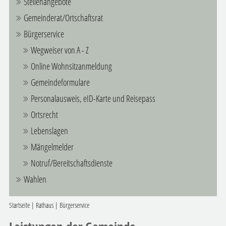
Stellenangebote
Gemeinderat/Ortschaftsrat
Bürgerservice
Wegweiser von A - Z
Online Wohnsitzanmeldung
Gemeindeformulare
Personalausweis, eID-Karte und Reisepass
Ortsrecht
Lebenslagen
Mängelmelder
Notruf/Bereitschaftsdienste
Wahlen
Startseite
|
Rathaus
|
Bürgerservice