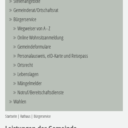
Stellenangebote
Gemeinderat/Ortschaftsrat
Bürgerservice
Wegweiser von A - Z
Online Wohnsitzanmeldung
Gemeindeformulare
Personalausweis, eID-Karte und Reisepass
Ortsrecht
Lebenslagen
Mängelmelder
Notruf/Bereitschaftsdienste
Wahlen
Startseite
|
Rathaus
|
Bürgerservice