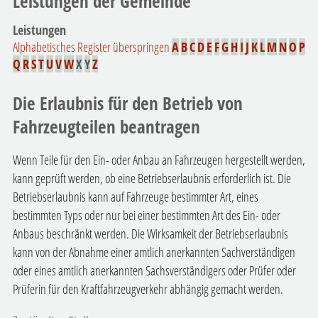
Leistungen der Gemeinde
Leistungen
Alphabetisches Register überspringen
A
B
C
D
E
F
G
H
I
J
K
L
M
N
O
P
Q
R
S
T
U
V
W
X
Y
Z
Die Erlaubnis für den Betrieb von
Fahrzeugteilen beantragen
Wenn Teile für den Ein- oder Anbau an Fahrzeugen hergestellt werden,
kann geprüft werden, ob eine Betriebserlaubnis erforderlich ist. Die
Betriebserlaubnis kann auf Fahrzeuge bestimmter Art, eines
bestimmten Typs oder nur bei einer bestimmten Art des Ein- oder
Anbaus beschränkt werden. Die Wirksamkeit der Betriebserlaubnis
kann von der Abnahme einer amtlich anerkannten Sachverständigen
oder eines amtlich anerkannten Sachsverständigers oder Prüfer oder
Prüferin für den Kraftfahrzeugverkehr abhängig gemacht werden.