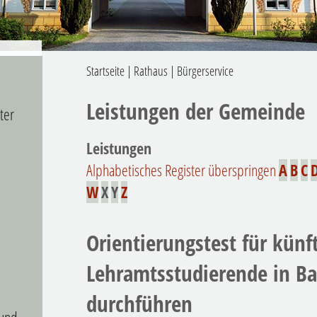
Startseite
|
Rathaus
|
Bürgerservice
Leistungen der Gemeinde
ter
Leistungen
Alphabetisches Register überspringen
A
B
C
W
X
Y
Z
Orientierungstest für künf
Lehramtsstudierende in B
durchführen