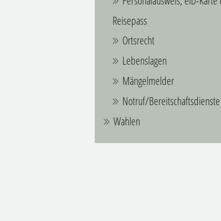
Personalausweis, eID-Karte
Reisepass
Ortsrecht
Lebenslagen
Mängelmelder
Notruf/Bereitschaftsdienste
Wahlen