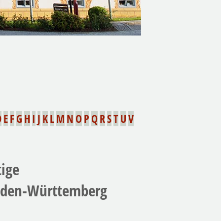
D
E
F
G
H
I
J
K
L
M
N
O
P
Q
R
S
T
U
V
tige
aden-Württemberg