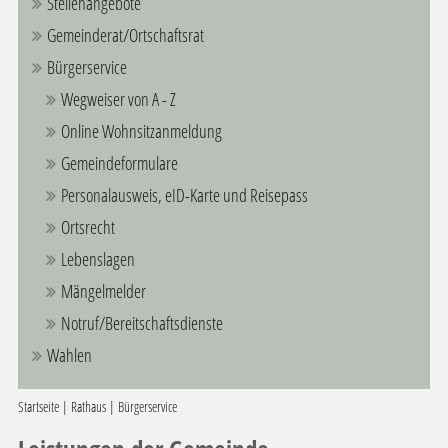
Stellenangebote
Gemeinderat/Ortschaftsrat
Bürgerservice
Wegweiser von A - Z
Online Wohnsitzanmeldung
Gemeindeformulare
Personalausweis, eID-Karte und Reisepass
Ortsrecht
Lebenslagen
Mängelmelder
Notruf/Bereitschaftsdienste
Wahlen
Startseite
|
Rathaus
|
Bürgerservice