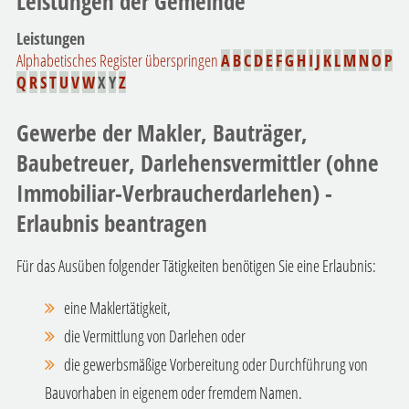
Leistungen der Gemeinde
Leistungen
Alphabetisches Register überspringen
A
B
C
D
E
F
G
H
I
J
K
L
M
N
O
P
Q
R
S
T
U
V
W
X
Y
Z
Gewerbe der Makler, Bauträger,
Baubetreuer, Darlehensvermittler (ohne
Immobiliar-Verbraucherdarlehen) -
Erlaubnis beantragen
Für das Ausüben folgender Tätigkeiten benötigen Sie eine Erlaubnis:
eine Maklertätigkeit,
die Vermittlung von Darlehen oder
die gewerbsmäßige Vorbereitung oder Durchführung von
Bauvorhaben in eigenem oder fremdem Namen.