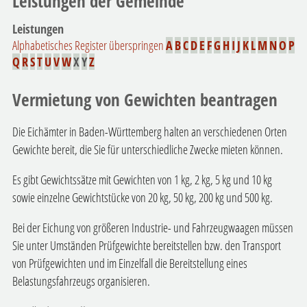
Leistungen der Gemeinde
Leistungen
Alphabetisches Register überspringen
A
B
C
D
E
F
G
H
I
J
K
L
M
N
O
P
Q
R
S
T
U
V
W
X
Y
Z
Vermietung von Gewichten beantragen
Die Eichämter in Baden-Württemberg halten an verschiedenen Orten
Gewichte bereit, die Sie für unterschiedliche Zwecke mieten können.
Es gibt Gewichtssätze mit Gewichten von 1 kg, 2 kg, 5 kg und 10 kg
sowie einzelne Gewichtstücke von 20 kg, 50 kg, 200 kg und 500 kg.
Bei der Eichung von größeren Industrie- und Fahrzeugwaagen müssen
Sie unter Umständen Prüfgewichte bereitstellen bzw. den Transport
von Prüfgewichten und im Einzelfall die Bereitstellung eines
Belastungsfahrzeugs organisieren.