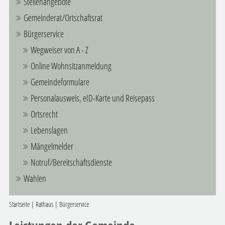
Stellenangebote
Gemeinderat/Ortschaftsrat
Bürgerservice
Wegweiser von A - Z
Online Wohnsitzanmeldung
Gemeindeformulare
Personalausweis, eID-Karte und Reisepass
Ortsrecht
Lebenslagen
Mängelmelder
Notruf/Bereitschaftsdienste
Wahlen
Startseite
|
Rathaus
|
Bürgerservice