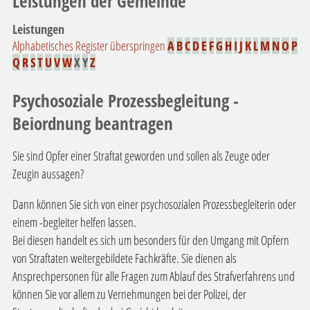
Leistungen der Gemeinde
Leistungen
Alphabetisches Register überspringen
A
B
C
D
E
F
G
H
I
J
K
L
M
N
O
P
Q
R
S
T
U
V
W
X
Y
Z
Psychosoziale Prozessbegleitung -
Beiordnung beantragen
Sie sind Opfer einer Straftat geworden und sollen als Zeuge oder
Zeugin aussagen?
Dann können Sie sich von einer psychosozialen Prozessbegleiterin oder
einem -begleiter helfen lassen.
Bei diesen handelt es sich um besonders für den Umgang mit Opfern
von Straftaten weitergebildete Fachkräfte. Sie dienen als
Ansprechpersonen für alle Fragen zum Ablauf des Strafverfahrens und
können Sie vor allem zu Vernehmungen bei der Polizei, der