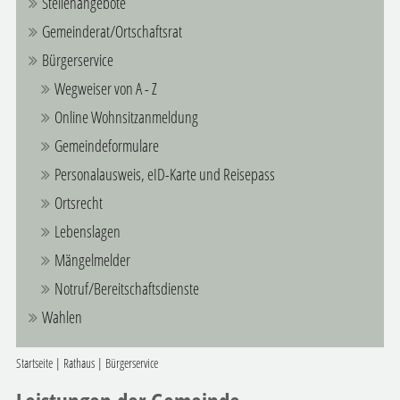
Stellenangebote
Gemeinderat/Ortschaftsrat
Bürgerservice
Wegweiser von A - Z
Online Wohnsitzanmeldung
Gemeindeformulare
Personalausweis, eID-Karte und Reisepass
Ortsrecht
Lebenslagen
Mängelmelder
Notruf/Bereitschaftsdienste
Wahlen
Startseite
|
Rathaus
|
Bürgerservice