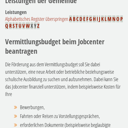
Leistungen der Gemeinde
Leistungen
Alphabetisches Register überspringen
A
B
C
D
E
F
G
H
I
J
K
L
M
N
O
P
Q
R
S
T
U
V
W
X
Y
Z
Vermittlungsbudget beim Jobcenter
beantragen
Die Förderung aus dem Vermittlungsbudget soll Sie dabei
unterstützen, eine neue Arbeit oder betriebliche beziehungsweise
schulische Ausbildung zu suchen und aufzunehmen. Dabei kann Sie
das Jobcenter finanziell unterstützen, indem beispielsweise Kosten für
Ihre
Bewerbungen,
Fahrten oder Reisen zu Vorstellungsgesprächen,
erforderlichen Dokumente (beispielsweise beglaubigte