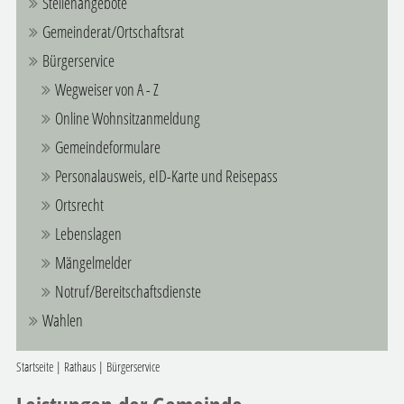
Stellenangebote
Gemeinderat/Ortschaftsrat
Bürgerservice
Wegweiser von A - Z
Online Wohnsitzanmeldung
Gemeindeformulare
Personalausweis, eID-Karte und Reisepass
Ortsrecht
Lebenslagen
Mängelmelder
Notruf/Bereitschaftsdienste
Wahlen
Startseite
|
Rathaus
|
Bürgerservice