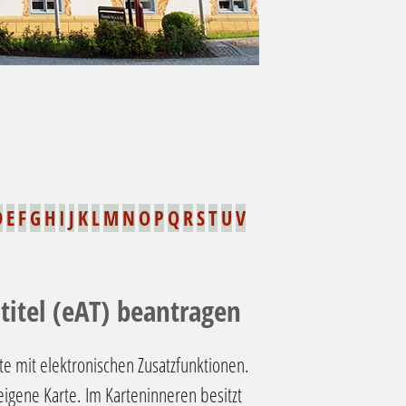
D
E
F
G
H
I
J
K
L
M
N
O
P
Q
R
S
T
U
V
titel (eAT) beantragen
rte mit elektronischen Zusatzfunktionen.
eigene Karte. Im Karteninneren besitzt