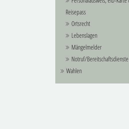
Personalausweis, eID-Karte
Reisepass
Ortsrecht
Lebenslagen
Mängelmelder
Notruf/Bereitschaftsdienste
Wahlen