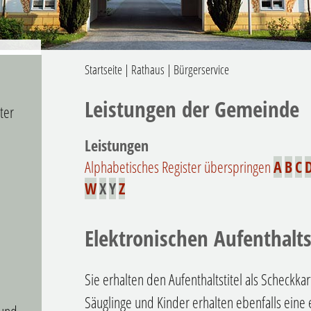
Startseite
|
Rathaus
|
Bürgerservice
Leistungen der Gemeinde
ter
Leistungen
Alphabetisches Register überspringen
A
B
C
W
X
Y
Z
Elektronischen Aufenthalts
Sie erhalten den Aufenthaltstitel als Scheckka
Säuglinge und Kinder erhalten ebenfalls eine 