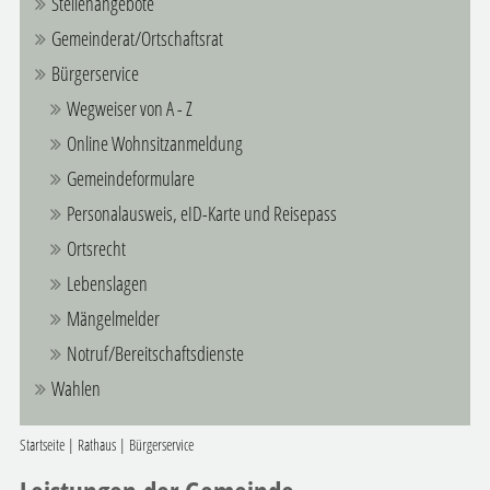
Stellenangebote
Gemeinderat/Ortschaftsrat
Bürgerservice
Wegweiser von A - Z
Online Wohnsitzanmeldung
Gemeindeformulare
Personalausweis, eID-Karte und Reisepass
Ortsrecht
Lebenslagen
Mängelmelder
Notruf/Bereitschaftsdienste
Wahlen
Startseite
|
Rathaus
|
Bürgerservice