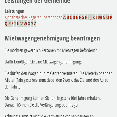
Leistungen der Gemeinde
Leistungen
Alphabetisches Register überspringen
A
B
C
D
E
F
G
H
I
J
K
L
M
N
O
P
Q
R
S
T
U
V
W
X
Y
Z
Mietwagengenehmigung beantragen
Sie möchten gewerblich Personen mit Mietwagen befördern?
Dafür benötigen Sie eine Mietwagengenehmigung.
Sie dürfen den Wagen nur im Ganzen vermieten. Die Mieterin oder der
Mieter (Fahrgast) bestimmt dabei den Zweck, das Ziel und den Ablauf
der Fahrten.
Die Genehmigung können Sie für längstens fünf Jahre erhalten.
Danach können Sie die Verlängerung beantragen.
Achtung: Damit ist nicht die Vermietung von Fahrzeugen an