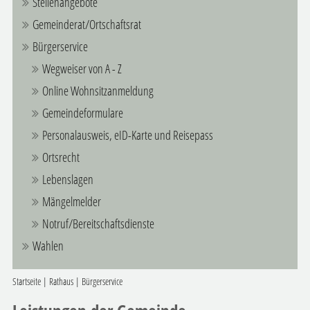
Stellenangebote
Gemeinderat/Ortschaftsrat
Bürgerservice
Wegweiser von A - Z
Online Wohnsitzanmeldung
Gemeindeformulare
Personalausweis, eID-Karte und Reisepass
Ortsrecht
Lebenslagen
Mängelmelder
Notruf/Bereitschaftsdienste
Wahlen
Startseite
|
Rathaus
|
Bürgerservice