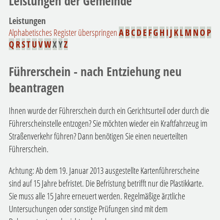
Leistungen der Gemeinde
Leistungen
Alphabetisches Register überspringen
A
B
C
D
E
F
G
H
I
J
K
L
M
N
O
P
Q
R
S
T
U
V
W
X
Y
Z
Führerschein - nach Entziehung neu
beantragen
Ihnen wurde der Führerschein durch ein Gerichtsurteil oder durch die
Führerscheinstelle entzogen? Sie möchten wieder ein Kraftfahrzeug im
Straßenverkehr führen? Dann benötigen Sie einen neuerteilten
Führerschein.
Achtung:
Ab dem 19. Januar 2013 ausgestellte Kartenführersche
i
ne
sind auf 15 Jahre befristet. Die Befristung betrifft nur die Pla
s
tikkarte.
Sie muss alle 15 Jahre erneuert werden. Regelmäßige ärztliche
Untersuchungen oder sonstige Prüfungen sind mit dem