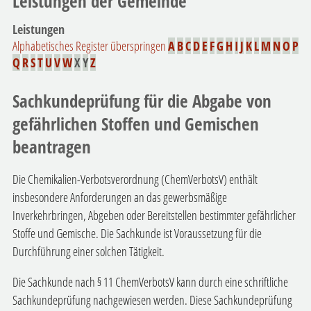
Leistungen der Gemeinde
Leistungen
Alphabetisches Register überspringen
A
B
C
D
E
F
G
H
I
J
K
L
M
N
O
P
Q
R
S
T
U
V
W
X
Y
Z
Sachkundeprüfung für die Abgabe von
gefährlichen Stoffen und Gemischen
beantragen
Die Chemikalien-Verbotsverordnung (ChemVerbotsV) enthält
insbesondere Anforderungen an das gewerbsmäßige
Inverkehrbringen, Abgeben oder Bereitstellen bestimmter gefährlicher
Stoffe und Gemische. Die Sachkunde ist Voraussetzung für die
Durchführung einer solchen Tätigkeit.
Die Sachkunde nach § 11 ChemVerbotsV kann durch eine schriftliche
Sachkundeprüfung nachgewiesen werden. Diese Sachkundeprüfung