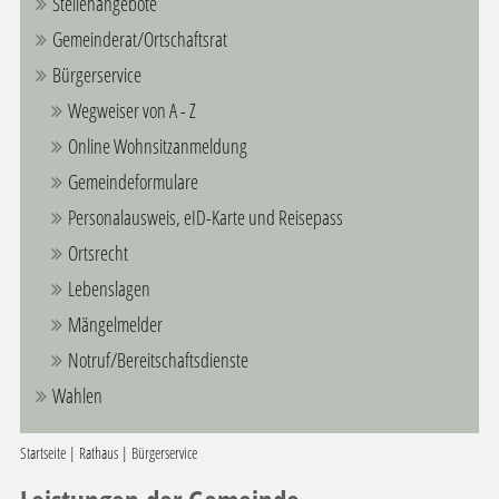
Stellenangebote
Gemeinderat/Ortschaftsrat
Bürgerservice
Wegweiser von A - Z
Online Wohnsitzanmeldung
Gemeindeformulare
Personalausweis, eID-Karte und Reisepass
Ortsrecht
Lebenslagen
Mängelmelder
Notruf/Bereitschaftsdienste
Wahlen
Startseite
|
Rathaus
|
Bürgerservice