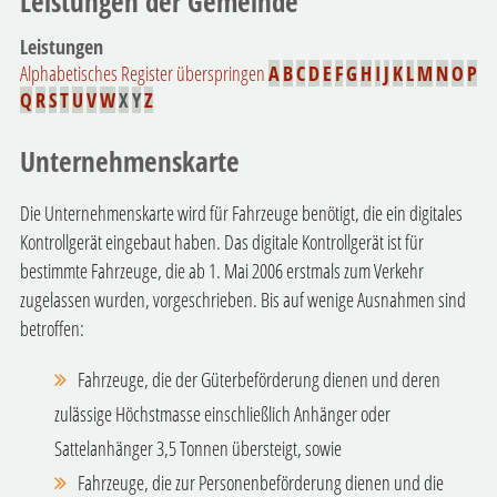
Leistungen der Gemeinde
Leistungen
Alphabetisches Register überspringen
A
B
C
D
E
F
G
H
I
J
K
L
M
N
O
P
Q
R
S
T
U
V
W
X
Y
Z
Unternehmenskarte
Die Unternehmenskarte wird für Fahrzeuge benötigt, die ein digitales
Kontrollgerät eingebaut haben. Das digitale Kontrollgerät ist für
bestimmte Fahrzeuge, die ab 1. Mai 2006 erstmals zum Verkehr
zugelassen wurden, vorgeschrieben. Bis auf wenige Ausnahmen sind
betroffen:
Fahrzeuge, die der Güterbeförderung dienen und deren
zulässige Höchstmasse einschließlich Anhänger oder
Sattelanhänger 3,5 Tonnen übersteigt, sowie
Fahrzeuge, die zur Personenbeförderung dienen und die