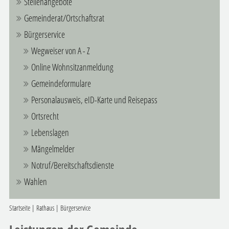
Stellenangebote
Gemeinderat/Ortschaftsrat
Bürgerservice
Wegweiser von A - Z
Online Wohnsitzanmeldung
Gemeindeformulare
Personalausweis, eID-Karte und Reisepass
Ortsrecht
Lebenslagen
Mängelmelder
Notruf/Bereitschaftsdienste
Wahlen
Startseite
|
Rathaus
|
Bürgerservice