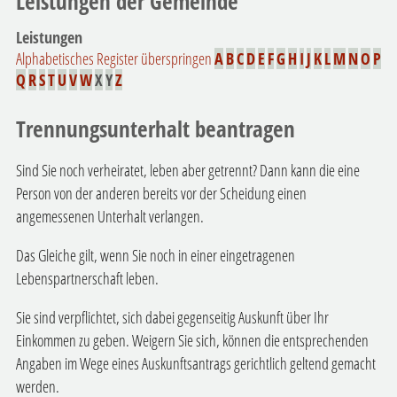
Leistungen der Gemeinde
Leistungen
Alphabetisches Register überspringen
A
B
C
D
E
F
G
H
I
J
K
L
M
N
O
P
Q
R
S
T
U
V
W
X
Y
Z
Trennungsunterhalt beantragen
Sind Sie noch verheiratet, leben aber getrennt? Dann kann die eine
Person von der anderen bereits vor der Scheidung einen
angemessenen Unterhalt verlangen.
Das Gleiche gilt, wenn Sie noch in einer eingetragenen
Lebenspartnerschaft leben.
Sie sind verpflichtet, sich dabei gegenseitig Auskunft über Ihr
Einkommen zu geben. Weigern Sie sich, können die entsprechenden
Angaben im Wege eines Auskunftsantrags gerichtlich geltend gemacht
werden.