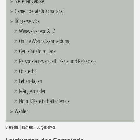
Stellenangebote
Gemeinderat/Ortschaftsrat
Bürgerservice
Wegweiser von A - Z
Online Wohnsitzanmeldung
Gemeindeformulare
Personalausweis, eID-Karte und Reisepass
Ortsrecht
Lebenslagen
Mängelmelder
Notruf/Bereitschaftsdienste
Wahlen
Startseite
|
Rathaus
|
Bürgerservice