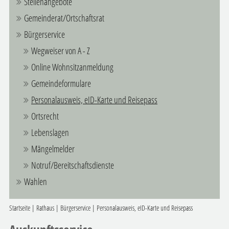
Stellenangebote
Gemeinderat/Ortschaftsrat
Bürgerservice
Wegweiser von A - Z
Online Wohnsitzanmeldung
Gemeindeformulare
Personalausweis, eID-Karte und Reisepass
Ortsrecht
Lebenslagen
Mängelmelder
Notruf/Bereitschaftsdienste
Wahlen
Startseite
|
Rathaus
|
Bürgerservice
|
Personalausweis, eID-Karte und Reisepass