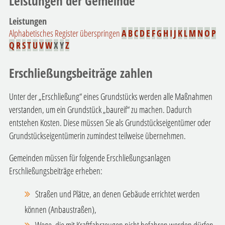
Leistungen der Gemeinde
Leistungen
Alphabetisches Register überspringen
A
B
C
D
E
F
G
H
I
J
K
L
M
N
O
P
Q
R
S
T
U
V
W
X
Y
Z
Erschließungsbeiträge zahlen
Unter der „Erschließung“ eines Grundstücks werden alle Maßnahmen
verstanden, um ein Grundstück „baureif“ zu machen. Dadurch
entstehen Kosten. Diese müssen Sie als Grundstückseigentümer oder
Grundstückseigentümerin zumindest teilweise übernehmen.
Gemeinden müssen für folgende Erschließungsanlagen
Erschließungsbeiträge erheben:
Straßen und Plätze, an denen Gebäude errichtet werden
können (Anbaustraßen),
Wege, die mit Kraftfahrzeugen nicht befahren werden dürfen