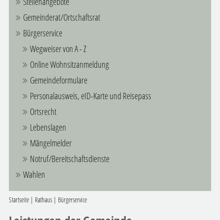
Stellenangebote
Gemeinderat/Ortschaftsrat
Bürgerservice
Wegweiser von A - Z
Online Wohnsitzanmeldung
Gemeindeformulare
Personalausweis, eID-Karte und Reisepass
Ortsrecht
Lebenslagen
Mängelmelder
Notruf/Bereitschaftsdienste
Wahlen
Startseite
|
Rathaus
|
Bürgerservice