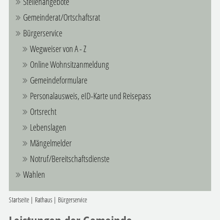
Stellenangebote
Gemeinderat/Ortschaftsrat
Bürgerservice
Wegweiser von A - Z
Online Wohnsitzanmeldung
Gemeindeformulare
Personalausweis, eID-Karte und Reisepass
Ortsrecht
Lebenslagen
Mängelmelder
Notruf/Bereitschaftsdienste
Wahlen
Startseite
|
Rathaus
|
Bürgerservice