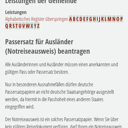
Leistungen der Gemeinde
Leistungen
Alphabetisches Register überspringen
A
B
C
D
E
F
G
H
I
J
K
L
M
N
O
P
Q
R
S
T
U
V
W
X
Y
Z
Passersatz für Ausländer
(Notreiseausweis) beantragen
Alle Ausländerinnen und Ausländer müssen einen anerkannten und
gültigen Pass oder Passersatz besitzen.
Nur in besonderen Ausnahmefällen dürfen deutsche
Passersatzpapiere an nicht deutsche Staatsangehörige ausgestellt
werden, da hiermit in die Passhoheit eines anderen Staates
eingegriffen wird.
Der Notreiseausweis ist ein solches Passersatzpapier. Wenn Sie über
kein gültiges Reisedokument verfügen, darf Ihnen ein Notreiseausweis