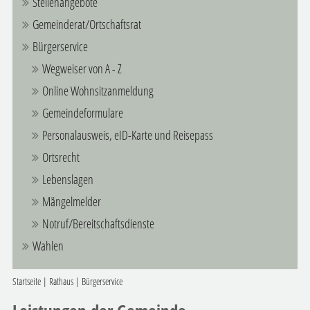
Stellenangebote
Gemeinderat/Ortschaftsrat
Bürgerservice
Wegweiser von A - Z
Online Wohnsitzanmeldung
Gemeindeformulare
Personalausweis, eID-Karte und Reisepass
Ortsrecht
Lebenslagen
Mängelmelder
Notruf/Bereitschaftsdienste
Wahlen
Startseite
|
Rathaus
|
Bürgerservice