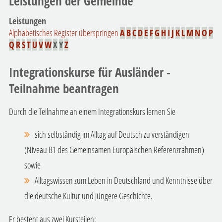
Leistungen der Gemeinde
Leistungen
Alphabetisches Register überspringen
A
B
C
D
E
F
G
H
I
J
K
L
M
N
O
P
Q
R
S
T
U
V
W
X
Y
Z
Integrationskurse für Ausländer -
Teilnahme beantragen
Durch die Teilnahme an einem Integrationskurs lernen Sie
sich selbständig im Alltag auf Deutsch zu verständigen
(Niveau B1 des Gemeinsamen Europäischen Referenzrahmen)
sowie
Alltagswissen zum Leben in Deutschland und Kenntnisse über
die deutsche Kultur und jüngere Geschichte.
Er besteht aus zwei Kursteilen: