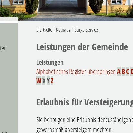
Startseite
|
Rathaus
|
Bürgerservice
Leistungen der Gemeinde
ter
Leistungen
Alphabetisches Register überspringen
A
B
C
W
X
Y
Z
Erlaubnis für Versteigeru
Sie benötigen eine Erlaubnis der zuständigen 
gewerbsmäßig versteigern möchten: