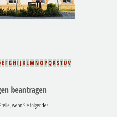
D
E
F
G
H
I
J
K
L
M
N
O
P
Q
R
S
T
U
V
ngen beantragen
Stelle, wenn Sie folgendes