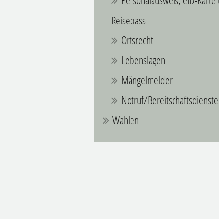
Personalausweis, eID-Karte
Reisepass
Ortsrecht
Lebenslagen
Mängelmelder
Notruf/Bereitschaftsdienste
Wahlen