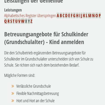
Leistungen der Gemeinde
Leistungen
Alphabetisches Register überspringen
A
B
C
D
E
F
G
H
I
J
K
L
M
N
O
P
Q
R
S
T
U
V
W
X
Y
Z
Betreuungsangebote für Schulkinder
(Grundschulalter) - Kind anmelden
Die den Schulbetrieb ergänzenden Betreuungsangebote für
Schulkinder im Grundschulalter unterscheiden sich von Schule zu
Schule. Sie richten sich nach dem bestehenden Bedarf.
Mögliche Formen sind:
Verlässliche Grundschule
Flexible Nachmittagsbetreuung
Hort und Hort an der Schule