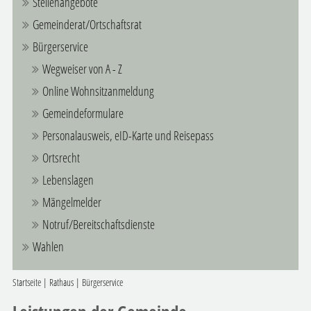
Stellenangebote
Gemeinderat/Ortschaftsrat
Bürgerservice
Wegweiser von A - Z
Online Wohnsitzanmeldung
Gemeindeformulare
Personalausweis, eID-Karte und Reisepass
Ortsrecht
Lebenslagen
Mängelmelder
Notruf/Bereitschaftsdienste
Wahlen
Startseite
|
Rathaus
|
Bürgerservice