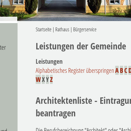
Startseite
|
Rathaus
|
Bürgerservice
Leistungen der Gemeinde
ter
Leistungen
Alphabetisches Register überspringen
A
B
C
W
X
Y
Z
Architektenliste - Eintragu
beantragen
Die Berufsbezeichnung "Architekt" oder "Archi