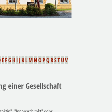
D
E
F
G
H
I
J
K
L
M
N
O
P
Q
R
S
T
U
V
ng einer Gesellschaft
tektin", "Innenarchitekt" oder