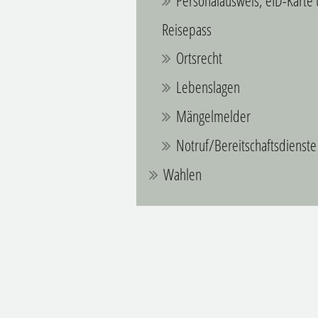
Personalausweis, eID-Karte
Reisepass
Ortsrecht
Lebenslagen
Mängelmelder
Notruf/Bereitschaftsdienste
Wahlen