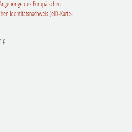
 Angehörige des Europäischen
chen Identitätsnachweis (eID-Karte-
hip
s