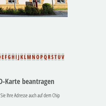
D
E
F
G
H
I
J
K
L
M
N
O
P
Q
R
S
T
U
V
D-Karte beantragen
 Sie Ihre Adresse auch auf dem Chip