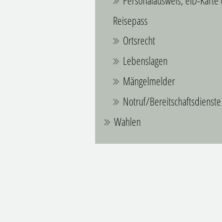
Personalausweis, eID-Karte
Reisepass
Ortsrecht
Lebenslagen
Mängelmelder
Notruf/Bereitschaftsdienste
Wahlen