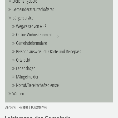
Stellenangebote
Gemeinderat/Ortschaftsrat
Bürgerservice
Wegweiser von A - Z
Online Wohnsitzanmeldung
Gemeindeformulare
Personalausweis, eID-Karte und Reisepass
Ortsrecht
Lebenslagen
Mängelmelder
Notruf/Bereitschaftsdienste
Wahlen
Startseite
|
Rathaus
|
Bürgerservice