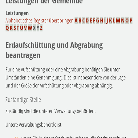
Leistungen der Gemeinde
Leistungen
Alphabetisches Register überspringen
A
B
C
D
E
F
G
H
I
J
K
L
M
N
O
P
Q
R
S
T
U
V
W
X
Y
Z
Erdaufschüttung und Abgrabung
beantragen
Für eine Aufschüttung oder eine Abgrabung benötigen Sie unter
Umständen eine Genehmigung. Dies ist insbesondere von der Lage
und der Größe der Aufschüttung oder Abgrabung abhängig.
Zuständige Stelle
Zuständig sind die unteren Verwaltungsbehörden.
Untere Verwaltungsbehörde ist,