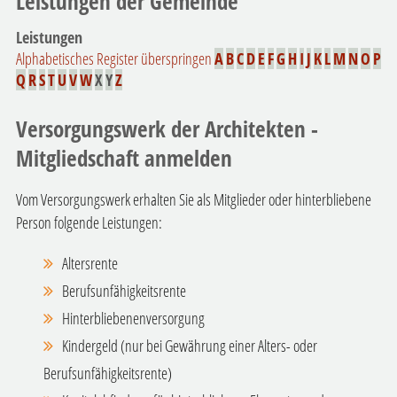
Leistungen der Gemeinde
Leistungen
Alphabetisches Register überspringen
A
B
C
D
E
F
G
H
I
J
K
L
M
N
O
P
Q
R
S
T
U
V
W
X
Y
Z
Versorgungswerk der Architekten -
Mitgliedschaft anmelden
Vom Versorgungswerk erhalten Sie als Mitglieder oder hinterbliebene
Person folgende Leistungen:
Altersrente
Berufsunfähigkeitsrente
Hinterbliebenenversorgung
Kindergeld (nur bei Gewährung einer Alters- oder
Berufsunfähigkeitsrente)