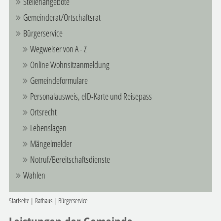
Stellenangebote
Gemeinderat/Ortschaftsrat
Bürgerservice
Wegweiser von A - Z
Online Wohnsitzanmeldung
Gemeindeformulare
Personalausweis, eID-Karte und Reisepass
Ortsrecht
Lebenslagen
Mängelmelder
Notruf/Bereitschaftsdienste
Wahlen
Startseite
|
Rathaus
|
Bürgerservice