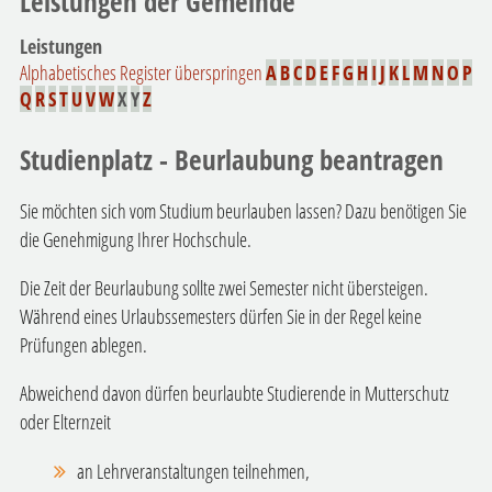
Leistungen der Gemeinde
Leistungen
Alphabetisches Register überspringen
A
B
C
D
E
F
G
H
I
J
K
L
M
N
O
P
Q
R
S
T
U
V
W
X
Y
Z
Studienplatz - Beurlaubung beantragen
Sie möchten sich vom Studium beurlauben lassen? Dazu benötigen Sie
die Genehmigung Ihrer Hochschule.
Die Zeit der Beurlaubung sollte zwei Semester nicht übersteigen.
Während eines Urlaubssemesters dürfen Sie in der Regel keine
Prüfungen ablegen.
Abweichend davon dürfen beurlaubte Studierende in Mutterschutz
oder Elternzeit
an Lehrveranstaltungen teilnehmen,