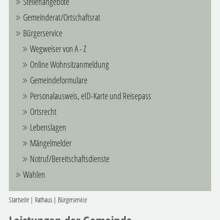
Stellenangebote
Gemeinderat/Ortschaftsrat
Bürgerservice
Wegweiser von A - Z
Online Wohnsitzanmeldung
Gemeindeformulare
Personalausweis, eID-Karte und Reisepass
Ortsrecht
Lebenslagen
Mängelmelder
Notruf/Bereitschaftsdienste
Wahlen
Startseite
|
Rathaus
|
Bürgerservice