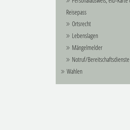
Personalausweis, eID-Karte
Reisepass
Ortsrecht
Lebenslagen
Mängelmelder
Notruf/Bereitschaftsdienste
Wahlen