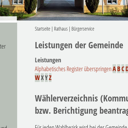
Startseite
|
Rathaus
|
Bürgerservice
Leistungen der Gemeinde
ter
Leistungen
Alphabetisches Register überspringen
A
B
C
W
X
Y
Z
Wählerverzeichnis (Kommu
bzw. Berichtigung beantra
Für jeden Wahlbezirk wird bei der Gemeinde e