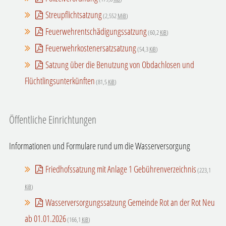
Streupflichtsatzung
(2,552
MiB
)
Feuerwehrentschädigungssatzung
(60,2
KiB
)
Feuerwehrkostenersatzsatzung
(54,3
KiB
)
Satzung über die Benutzung von Obdachlosen und
Flüchtlingsunterkünften
(81,5
KiB
)
Öffentliche Einrichtungen
Informationen und Formulare rund um die Wasserversorgung
Friedhofssatzung mit Anlage 1 Gebührenverzeichnis
(223,1
KiB
)
Wasserversorgungssatzung Gemeinde Rot an der Rot Neu
ab 01.01.2026
(166,1
KiB
)