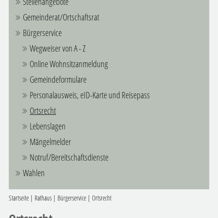
Stellenangebote
Gemeinderat/Ortschaftsrat
Bürgerservice
Wegweiser von A - Z
Online Wohnsitzanmeldung
Gemeindeformulare
Personalausweis, eID-Karte und Reisepass
Ortsrecht
Lebenslagen
Mängelmelder
Notruf/Bereitschaftsdienste
Wahlen
Startseite
|
Rathaus
|
Bürgerservice
|
Ortsrecht