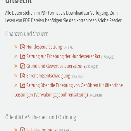
Ortsrecht
Alle Daten stehen im PDF Format als Download zur Verfügung. Zum
Lesen von PDF-Dateien benötigen Sie den kostenlosen Adobe Reader.
Finanzen und Steuern
Hundesteuersatzung
(54,3
KiB
)
Satzung zur Erhebung der Hundesteuer Rot
(130,8
KiB
)
Grund und Gewerbesteuersatzung
(37,6
KiB
)
Ehrenamtsentschädigung
(63,9
KiB
)
Satzung über die Erhebung von Gebühren für öffentliche
Leistungen (Verwaltungsgebührensatzung)
(140,8
KiB
)
Öffentliche Sicherheit und Ordnung
Polizeiverordnung
(179,8
KiB
)