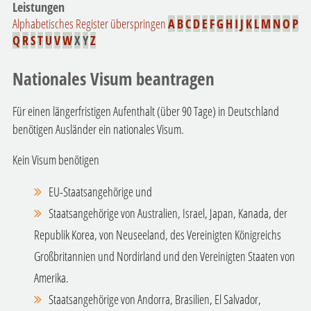
Leistungen
Alphabetisches Register überspringen
A
B
C
D
E
F
G
H
I
J
K
L
M
N
O
P
Q
R
S
T
U
V
W
X
Y
Z
Nationales Visum beantragen
Für einen längerfristigen Aufenthalt (über 90 Tage) in Deutschland
benötigen Ausländer ein nationales Visum.
Kein Visum benötigen
EU-Staatsangehörige und
Staatsangehörige von Australien, Israel, Japan, Kanada, der
Republik Korea, von Neuseeland, des Vereinigten Königreichs
Großbritannien und Nordirland und den Vereinigten Staaten von
Amerika.
Staatsangehörige von Andorra, Brasilien, El Salvador,