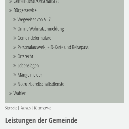
Gemeinderat/Ortschaftsrat
Bürgerservice
Wegweiser von A - Z
Online Wohnsitzanmeldung
Gemeindeformulare
Personalausweis, eID-Karte und Reisepass
Ortsrecht
Lebenslagen
Mängelmelder
Notruf/Bereitschaftsdienste
Wahlen
Startseite
|
Rathaus
|
Bürgerservice
Leistungen der Gemeinde