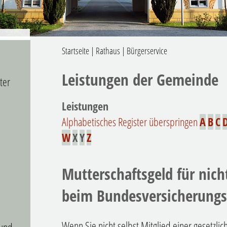
Startseite
|
Rathaus
|
Bürgerservice
Leistungen der Gemeinde
ter
Leistungen
Alphabetisches Register überspringen
A
B
C
W
X
Y
Z
Mutterschaftsgeld für nicht
beim Bundesversicherung
Wenn Sie nicht selbst Mitglied einer gesetzli