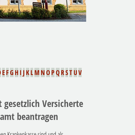
D
E
F
G
H
I
J
K
L
M
N
O
P
Q
R
S
T
U
V
 gesetzlich Versicherte
samt beantragen
chen Krankenkasse sind und als