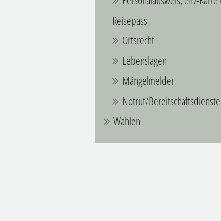
Personalausweis, eID-Karte
Reisepass
Ortsrecht
Lebenslagen
Mängelmelder
Notruf/Bereitschaftsdienste
Wahlen