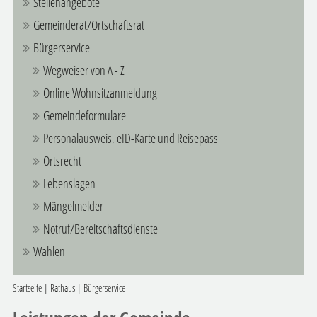
Stellenangebote
Gemeinderat/Ortschaftsrat
Bürgerservice
Wegweiser von A - Z
Online Wohnsitzanmeldung
Gemeindeformulare
Personalausweis, eID-Karte und Reisepass
Ortsrecht
Lebenslagen
Mängelmelder
Notruf/Bereitschaftsdienste
Wahlen
Startseite
|
Rathaus
|
Bürgerservice