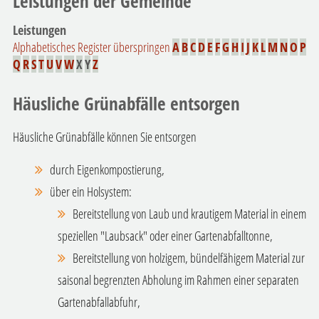
Leistungen der Gemeinde
Leistungen
Alphabetisches Register überspringen
A
B
C
D
E
F
G
H
I
J
K
L
M
N
O
P
Q
R
S
T
U
V
W
X
Y
Z
Häusliche Grünabfälle entsorgen
Häusliche Grünabfälle können Sie entsorgen
durch Eigenkompostierung,
über ein Holsystem
:
Bereitstellung von Laub und krautigem Material in einem
speziellen "Laubsack" oder einer Gartenabfalltonne,
Bereitstellung von holzigem, bündelfähigem Material zur
saisonal begrenzten Abholung im Rahmen einer separaten
Gartenabfallabfuhr,