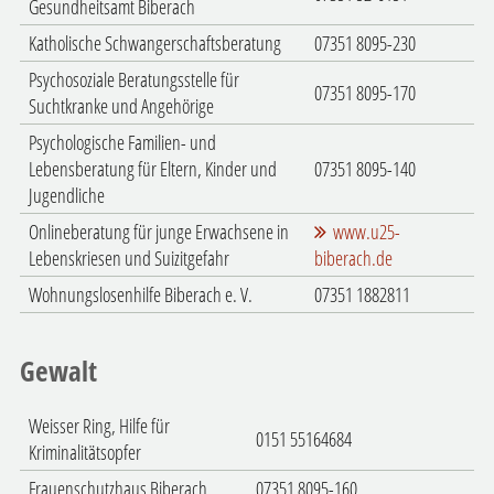
Gesundheitsamt Biberach
Katholische Schwangerschaftsberatung
07351 8095-230
Psychosoziale Beratungsstelle für
07351 8095-170
Suchtkranke und Angehörige
Psychologische Familien- und
Lebensberatung für Eltern, Kinder und
07351 8095-140
Jugendliche
Onlineberatung für junge Erwachsene in
www.u25-
Lebenskriesen und Suizitgefahr
biberach.de
Wohnungslosenhilfe Biberach e. V.
07351 1882811
Gewalt
Weisser Ring, Hilfe für
0151 55164684
Kriminalitätsopfer
Frauenschutzhaus Biberach
07351 8095-160