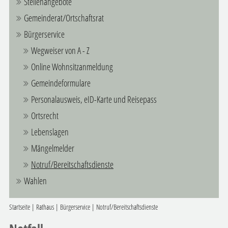
Stellenangebote
Gemeinderat/Ortschaftsrat
Bürgerservice
Wegweiser von A - Z
Online Wohnsitzanmeldung
Gemeindeformulare
Personalausweis, eID-Karte und Reisepass
Ortsrecht
Lebenslagen
Mängelmelder
Notruf/Bereitschaftsdienste
Wahlen
Startseite
|
Rathaus
|
Bürgerservice
|
Notruf/Bereitschaftsdienste