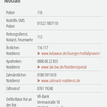
Notfall
Polizei
110
Nothilfe-SMS
01522 1807110
Polizei
Rettungsdienst,
112
Notarzt, Feuerwehr
Ärztlicher-
116 117
Notdienst
www.kvbawue.de/buerger/notfallpraxen/
Apotheken-
0800 00 22 833
Notdienst
www.lak-bw.de/Notdienstportal
Zahnärztlicher-
0180 5911610
Notdienst
www.zahnarzt-notdienst.de
Giftnotruf
0761 19240
VR-Bank
Defibrillator Rot an
Verenastraße 18
der Rot