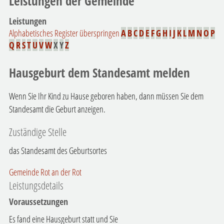
Leistungen der Gemeinde
Leistungen
Alphabetisches Register überspringen
A
B
C
D
E
F
G
H
I
J
K
L
M
N
O
P
Q
R
S
T
U
V
W
X
Y
Z
Hausgeburt dem Standesamt melden
Wenn Sie Ihr Kind zu Hause geboren haben, dann müssen Sie dem
Standesamt die Geburt anzeigen.
Zuständige Stelle
das Standesamt des Geburtsortes
Gemeinde Rot an der Rot
Leistungsdetails
Voraussetzungen
Es fand eine Hausgeburt statt und Sie