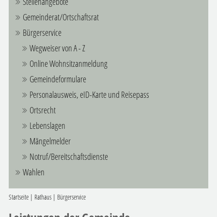
Stellenangebote
Gemeinderat/Ortschaftsrat
Bürgerservice
Wegweiser von A - Z
Online Wohnsitzanmeldung
Gemeindeformulare
Personalausweis, eID-Karte und Reisepass
Ortsrecht
Lebenslagen
Mängelmelder
Notruf/Bereitschaftsdienste
Wahlen
Startseite
|
Rathaus
|
Bürgerservice