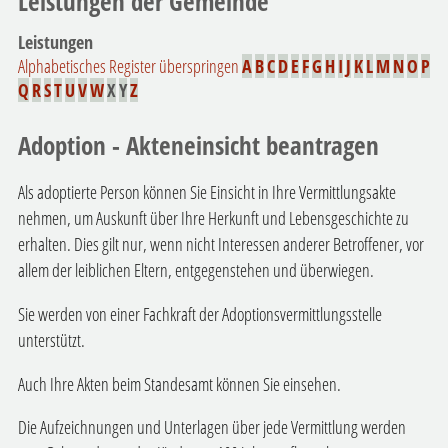
Leistungen der Gemeinde
Leistungen
Alphabetisches Register überspringen
A
B
C
D
E
F
G
H
I
J
K
L
M
N
O
P
Q
R
S
T
U
V
W
X
Y
Z
Adoption - Akteneinsicht beantragen
Als adoptierte Person können Sie Einsicht in Ihre Vermittlungsakte
nehmen, um Auskunft über Ihre Herkunft und Lebensgeschichte zu
erhalten. Dies gilt nur, wenn nicht Interessen anderer Betroffener, vor
allem der leiblichen Eltern, entgegenstehen und überwiegen.
Sie werden von einer Fachkraft der Adoptionsvermittlungsstelle
unterstützt.
Auch Ihre Akten beim Standesamt können Sie einsehen.
Die Aufzeichnungen und Unterlagen über jede Vermittlung werden