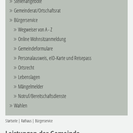
Stellenangebote
Gemeinderat/Ortschaftsrat
Bürgerservice
Wegweiser von A - Z
Online Wohnsitzanmeldung
Gemeindeformulare
Personalausweis, eID-Karte und Reisepass
Ortsrecht
Lebenslagen
Mängelmelder
Notruf/Bereitschaftsdienste
Wahlen
Startseite
|
Rathaus
|
Bürgerservice