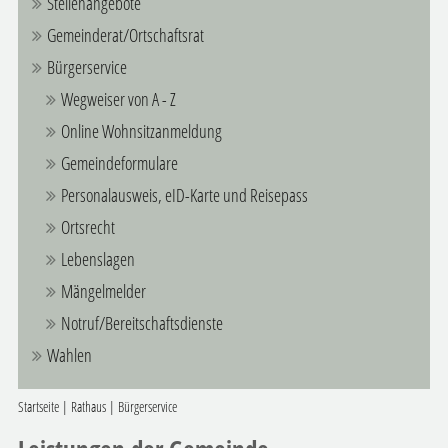
Stellenangebote
Gemeinderat/Ortschaftsrat
Bürgerservice
Wegweiser von A - Z
Online Wohnsitzanmeldung
Gemeindeformulare
Personalausweis, eID-Karte und Reisepass
Ortsrecht
Lebenslagen
Mängelmelder
Notruf/Bereitschaftsdienste
Wahlen
Startseite
|
Rathaus
|
Bürgerservice