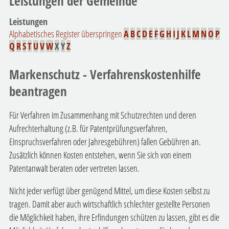
Leistungen der Gemeinde
Leistungen
Alphabetisches Register überspringen
A
B
C
D
E
F
G
H
I
J
K
L
M
N
O
P
Q
R
S
T
U
V
W
X
Y
Z
Markenschutz - Verfahrenskostenhilfe
beantragen
Für Verfahren im Zusammenhang mit Schutzrechten und deren
Aufrechterhaltung (z.B. für Patentprüfungsverfahren,
Einspruchsverfahren oder Jahresgebühren) fallen Gebühren an.
Zusätzlich können Kosten entstehen, wenn Sie sich von einem
Patentanwalt beraten oder vertreten lassen.
Nicht jeder verfügt über genügend Mittel, um diese Kosten selbst zu
tragen. Damit aber auch wirtschaftlich schlechter gestellte Personen
die Möglichkeit haben, ihre Erfindungen schützen zu lassen, gibt es die