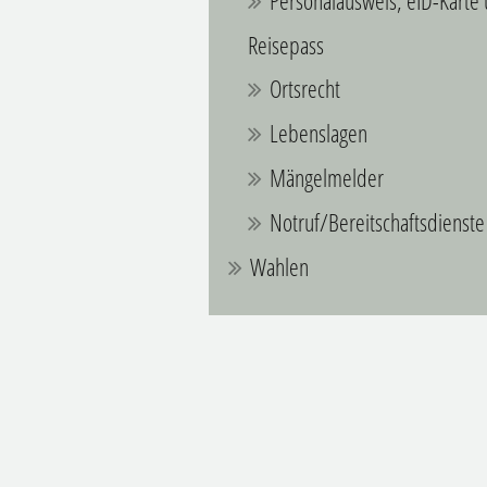
Personalausweis, eID-Karte
Reisepass
Ortsrecht
Lebenslagen
Mängelmelder
Notruf/Bereitschaftsdienste
Wahlen