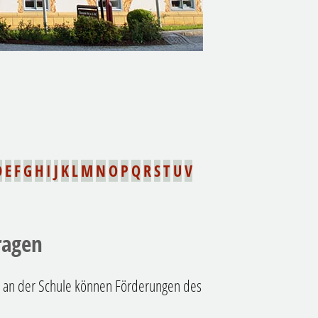
D
E
F
G
H
I
J
K
L
M
N
O
P
Q
R
S
T
U
V
ragen
s an der Schule können Förderungen des