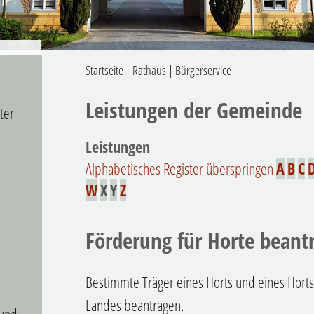
Startseite
|
Rathaus
|
Bürgerservice
Leistungen der Gemeinde
ter
Leistungen
Alphabetisches Register überspringen
A
B
C
W
X
Y
Z
Förderung für Horte beant
Bestimmte Träger eines Horts und eines Hort
Landes beantragen.